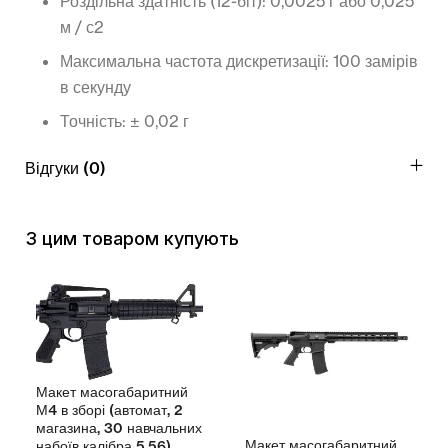
Роздільна здатність (12-біт): 0,0025 г або 0,025
м / с2
Максимальна частота дискретизації: 100 замірів
в секунду
Точність: ± 0,02 г
Відгуки (0)
З цим товаром купують
акет масогабаритний
Макет
4 в зборі (автомат, 2
АК-74 
агазина, 30 навчальних
магаз
Макет масогабаритний
абоїв калібра 5,56)