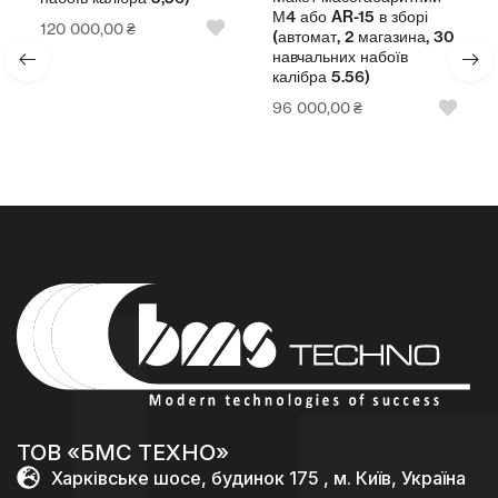
набої
М4 або AR-15 в зборі
20 000,00
₴
96 0
(автомат, 2 магазина, 30
навчальних набоїв
калібра 5.56)
96 000,00
₴
ТОВ «БМС ТЕХНО»
Харківське шосе, будинок 175 , м. Київ, Україна