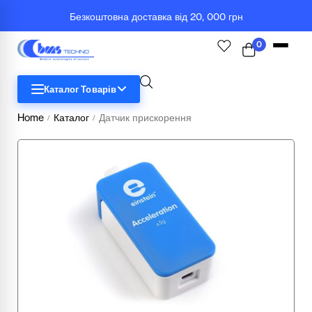
Безкоштовна доставка від 20, 000 грн
0
Каталог Товарів
Home
Каталог
Датчик прискорення
/
/
STEM
Біологія
Географія
Комп'ютерна техніка
Меблі
Медичні тренажери та манекени