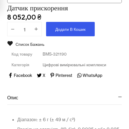
Мультимедійне обладнання
Датчик прискорення
Освіта
8 052,00
₴
Телерадіо обладнання
Додати В Кошик
Фізика
Список Бажань
Хімія
Код товару
BMS-321190
Захист України
Категорія
Цифрові вимірювальні комплекси
Facebook
X
Pinterest
WhatsApp
Всі товари
STEM
Опис
Підкатегорії відсутні.
Діапазон: ± 6 г (± 49 м / с²)