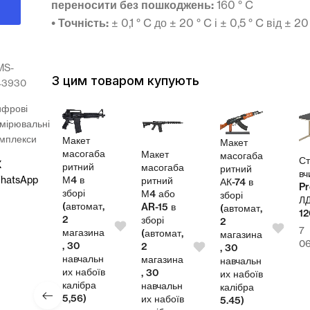
переносити без пошкоджень:
160 ° C
•
Точність:
± 0,1 ° C до ± 20 ° C і ± 0,5 ° C від ± 20
MS-
З цим товаром купують
43930
ифрові
мірювальні
мплекси
Макет
Макет
масогаба
Макет
масогаба
л
Ст
X
ритний
масогаба
ритний
теля
вч
М4 в
hatsApp
ритний
АК-74 в
Pr
зборі
М4 або
зборі
СП
Л
(автомат,
AR-15 в
(автомат,
00
1
2
зборі
2
7
магазина
(автомат,
магазина
4,00
₴
0
, 30
2
, 30
навчальн
магазина
навчальн
их набоїв
, 30
их набоїв
калібра
навчальн
калібра
5,56)
их набоїв
5.45)