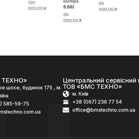
калібра
120
96
5.56)
000,00
₴
000,00
₴
96
000,00
₴
 ТЕХНО»
Центральний сервісний 
ТОВ «БМС ТЕХНО»
ке шосе, будинок 175 , м.
м. Київ
аїна
+38 (067) 236 77 54
) 585-59-75
office@bmstechno.com.ua
mstechno.com.ua