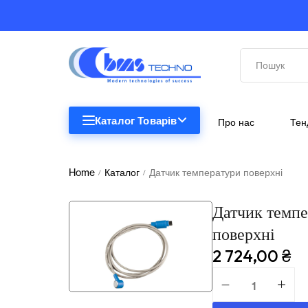
Каталог Товарів
Про нас
Тен
STEM
STEM
Home
Каталог
Датчик температури поверхні
/
/
Біологія
Датчик темпе
Підкатегорії відсутні.
Географія
поверхні
Комп'ютерна техніка
2 724,00
₴
Меблі