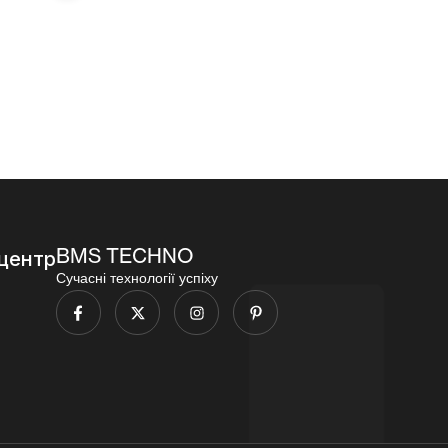
калібра
120
96
5.56)
000,00
₴
000,00
₴
96
000,00
₴
BMS TECHNO
центр
Сучасні технології успіху