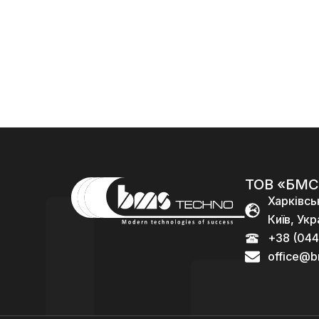
калібра
120
96
5.56)
000,00
₴
000,00
₴
96
000,00
₴
ТОВ «БМС
Харківсь
Київ, Укр
+38 (044
office@b