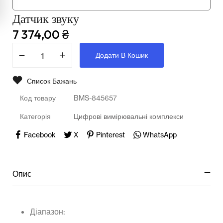
Мультимедійне обладнання
Датчик звуку
Освіта
7 374,00
₴
Телерадіо обладнання
Додати В Кошик
Фізика
Список Бажань
Хімія
Код товару
BMS-845657
Захист України
Категорія
Цифрові вимірювальні комплекси
Всі товари
Facebook
X
Pinterest
WhatsApp
STEM
Опис
Підкатегорії відсутні.
Діапазон: