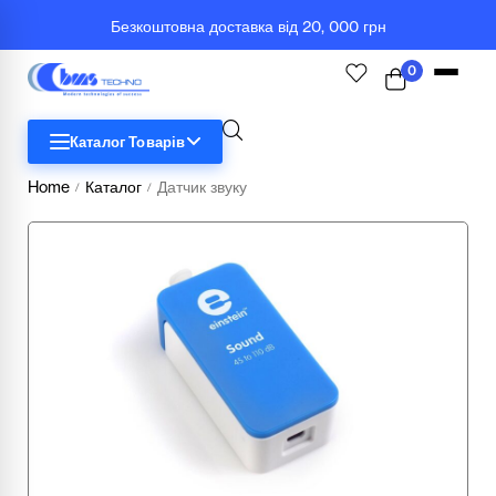
Безкоштовна доставка від 20, 000 грн
0
Каталог Товарів
Home
Каталог
Датчик звуку
/
/
STEM
Біологія
Географія
Комп'ютерна техніка
Меблі
Медичні тренажери та манекени