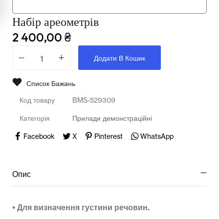
Мультимедійне обладнання
Набір ареометрів
Освіта
2 400,00
₴
Телерадіо обладнання
Додати В Кошик
Фізика
Список Бажань
Хімія
Код товару
BMS-529309
Захист України
Категорія
Прилади демонстраційні
Всі товари
Facebook
X
Pinterest
WhatsApp
STEM
Опис
Підкатегорії відсутні.
•
Для визначення густини речовин.