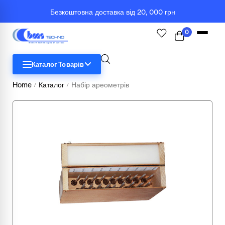
Безкоштовна доставка від 20, 000 грн
0
Каталог Товарів
Home
Каталог
Набір ареометрів
/
/
STEM
Біологія
Географія
Комп'ютерна техніка
Меблі
Медичні тренажери та манекени