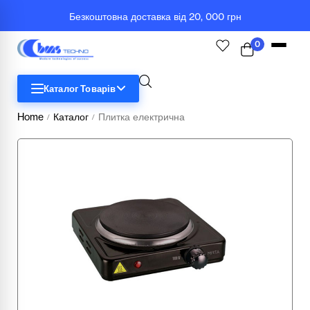
Безкоштовна доставка від 20, 000 грн
0
Каталог Товарів
Home
Каталог
Плитка електрична
/
/
STEM
Біологія
Географія
Комп'ютерна техніка
Меблі
Медичні тренажери та манекени