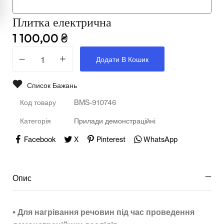
Мультимедійне обладнання
Плитка електрична
Освіта
1 100,00
₴
Телерадіо обладнання
Додати В Кошик
Фізика
Список Бажань
Хімія
Код товару
BMS-910746
Захист України
Категорія
Прилади демонстраційні
Всі товари
Facebook
X
Pinterest
WhatsApp
STEM
Опис
Підкатегорії відсутні.
•
Для нагрівання речовин під час проведення