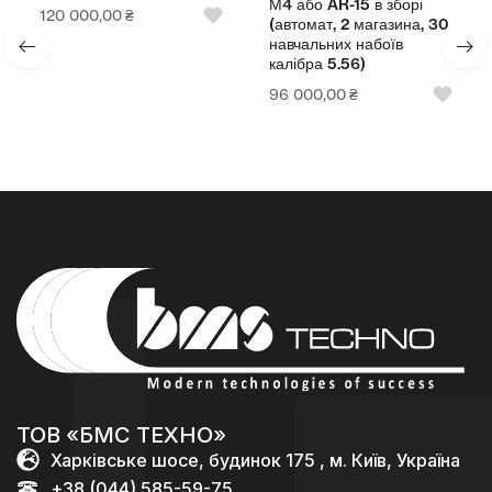
М4 або AR-15 в зборі
120 000,00
₴
(автомат, 2 магазина, 30
навчальних набоїв
калібра 5.56)
96 000,00
₴
ТОВ «БМС ТЕХНО»
Харківське шосе, будинок 175 , м. Київ, Україна
+38 (044) 585-59-75