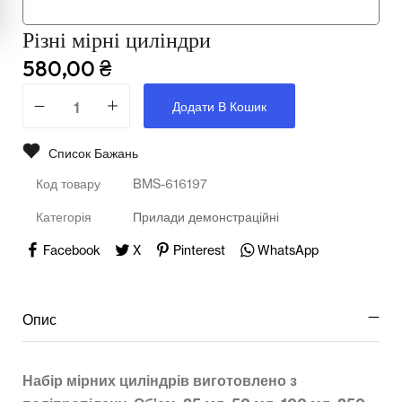
Мультимедійне обладнання
Різні мірні циліндри
Освіта
580,00
₴
Телерадіо обладнання
Додати В Кошик
Фізика
Список Бажань
Хімія
Код товару
BMS-616197
Захист України
Категорія
Прилади демонстраційні
Всі товари
Facebook
X
Pinterest
WhatsApp
STEM
Опис
Підкатегорії відсутні.
Набір мірних циліндрів виготовлено з