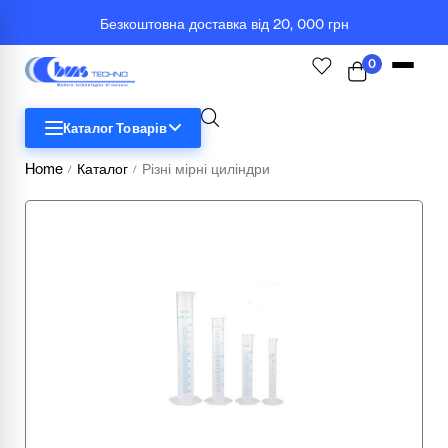
Безкоштовна доставка від 20, 000 грн
0
Каталог Товарів
Home
Каталог
Різні мірні циліндри
/
/
STEM
Біологія
Географія
Комп'ютерна техніка
Меблі
Медичні тренажери та манекени