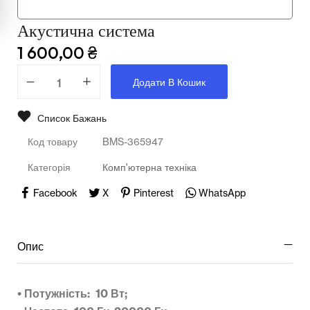
Мультимедійне обладнання
Акустична система
Освіта
1 600,00
₴
Телерадіо обладнання
Додати В Кошик
Фізика
Список Бажань
Хімія
Код товару
BMS-365947
Захист України
Категорія
Комп'ютерна техніка
Всі товари
Facebook
X
Pinterest
WhatsApp
STEM
Опис
Підкатегорії відсутні.
• Потужність: 10 Вт;