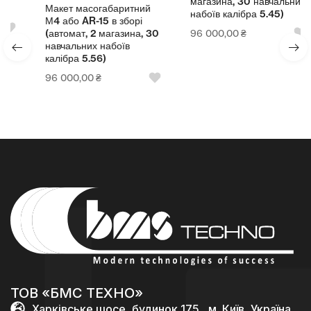
магазина, 30 навчальних
Макет масогабаритний
набоїв калібра 5.45)
М4 або AR-15 в зборі
96 000,00
₴
(автомат, 2 магазина, 30
навчальних набоїв
калібра 5.56)
96 000,00
₴
ТОВ «БМС ТЕХНО»
Харківське шосе, будинок 175 , м. Київ, Україна