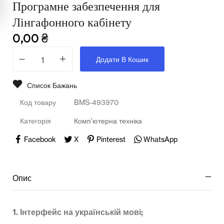
Програмне забезпечення для
Лінгафонного кабінету
Мультимедійне обладнання
0,00
₴
Освіта
Додати В Кошик
Телерадіо обладнання
Список Бажань
Фізика
Код товару
BMS-493970
Хімія
Категорія
Комп'ютерна техніка
Захист України
Facebook
X
Pinterest
WhatsApp
Всі товари
STEM
Опис
Підкатегорії відсутні.
1. Інтерфейс на українській мові;