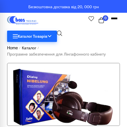
Безкоштовна доставка від 20, 000 грн
0
Каталог Товарів
Home
Каталог
/
/
Програмне забезпечення для Лінгафонного кабінету
STEM
Біологія
Географія
Комп'ютерна техніка
Меблі
Медичні тренажери та манекени