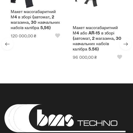
ритний
Макет масогабарит
мат, 2
АК-74 в зборі (автома
авчальних
магазина, 30 навча
Макет масогабаритний
5,56)
набоїв калібра 5.45)
М4 або AR-15 в зборі
96 000,00
₴
(автомат, 2 магазина, 30
навчальних набоїв
калібра 5.56)
96 000,00
₴