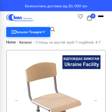
Безкоштовна доставка від 20, 000 грн
0
Каталог Товарів
Home
Каталог
Стілець на круглій трубі Т-подібний, 4-7
/
/
STEM
Біологія
Географія
Комп'ютерна техніка
Меблі
Медичні тренажери та манекени