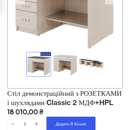
Мультимедійне обладнання
Освіта
Телерадіо обладнання
Фізика
Хімія
Захист України
Всі товари
Стіл демонстраційний з РОЗЕТКАМИ
STEM
і шухлядами Classic 2 МДФ+HPL
18 010,00
₴
Підкатегорії відсутні.
Додати В Кошик