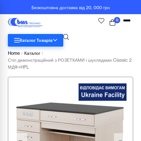
Безкоштовна доставка від 20, 000 грн
0
Каталог Товарів
Home
Каталог
/
/
Стіл демонстраційний з РОЗЕТКАМИ і шухлядами Classic 2
МДФ+HPL
STEM
Біологія
Географія
Комп'ютерна техніка
Меблі
Медичні тренажери та манекени