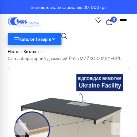
Безкоштовна доставка від 20, 000 грн
0
Каталог Товарів
Home
Каталог
/
/
Стіл лабораторний двомісний Pro з МИЙКОЮ МДФ+HPL
STEM
Біологія
Географія
Комп'ютерна техніка
Меблі
Медичні тренажери та манекени