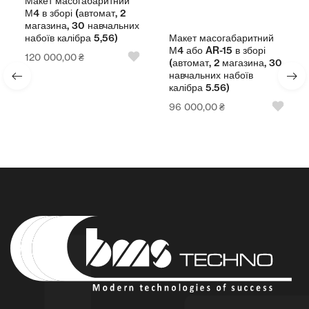
й
Макет масогабаритний
АК-74 в зборі (автомат, 2
них
магазина, 30 навчальних
Макет масогабаритний
набоїв калібра 5.45)
М4 або AR-15 в зборі
96 000,00
₴
(автомат, 2 магазина, 30
навчальних набоїв
калібра 5.56)
96 000,00
₴