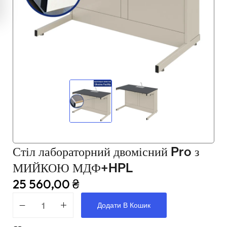
Мультимедійне обладнання
Освіта
Телерадіо обладнання
Фізика
Хімія
Захист України
Стіл лабораторний двомісний Pro з
Всі товари
МИЙКОЮ МДФ+HPL
STEM
25 560,00
₴
Додати В Кошик
Підкатегорії відсутні.