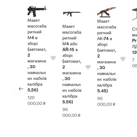
кет
М
Макет
огаба
ма
Макет
масогаба
Стіл
ний
ри
масогаба
ритний
вчителя
 в
М
ритний
АК-74 в
Pro
рі
зб
М4 або
зборі
ЛДСП
томат,
(а
AR-15 в
(автомат,
1200
2
зборі
2
7
азина
ма
(автомат,
магазина
064,00
₴
0
, 
2
, 30
чальн
на
магазина
навчальн
набоїв
их
, 30
их набоїв
ібра
ка
навчальн
калібра
6)
5,
их набоїв
5.45)
калібра
12
96
5.56)
0,00
₴
0
000,00
₴
96
000,00
₴