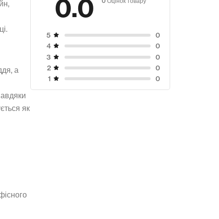
0.0
йн,
і.
0
5
0
4
0
3
0
2
дя, а
0
1
о
 Завдяки
ється як
офісного