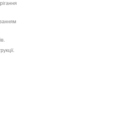
рігання
уванням
в.
рукції.