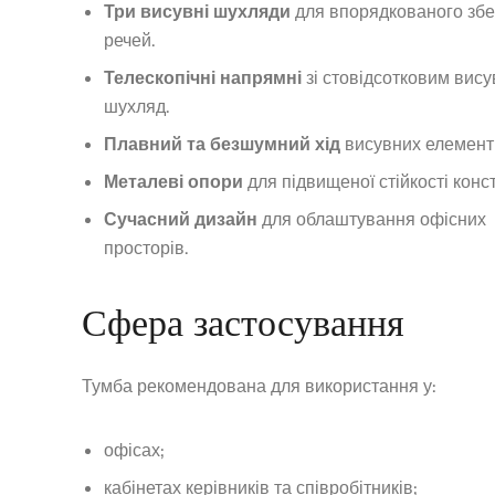
Три висувні шухляди
для впорядкованого збе
речей.
Телескопічні напрямні
зі стовідсотковим вис
шухляд.
Плавний та безшумний хід
висувних елементі
Металеві опори
для підвищеної стійкості конст
Сучасний дизайн
для облаштування офісних
просторів.
Сфера застосування
Тумба рекомендована для використання у:
офісах;
кабінетах керівників та співробітників;