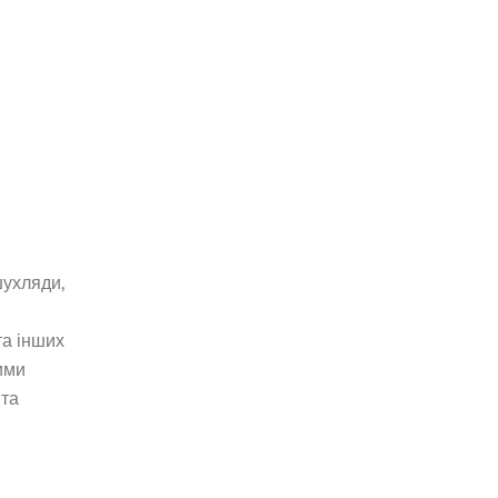
шухляди,
та інших
ими
 та