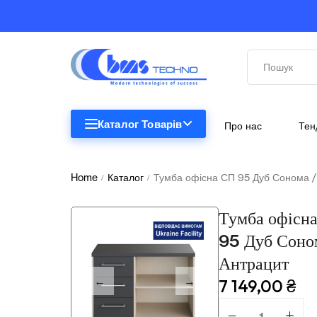
Каталог Товарів
Про нас
Тен
Home
Каталог
Тумба офісна СП 95 Дуб Сонома /
STEM
/
/
STEM
Біологія
Тумба офісн
Підкатегорії відсутні.
95 Дуб Соно
Географія
Антрацит
Комп'ютерна техніка
7 149,00
₴
Меблі