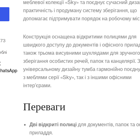
меблевої колекції «Sky» та поєднує сучасний диза
практичність і продуману систему зберігання, що
допомагає підтримувати порядок на робочому місц
Конструкція оснащена відкритими полицями для
373
швидкого доступу до документів і офісного прилад
блі
також трьома висувними шухлядами для зручног
зберігання особистих речей, папок та канцелярії.
X
універсальному дизайну тумба гармонійно поєдну
hatsApp
з меблями серії «Sky», так і з іншими офісними
інтер’єрами.
Переваги
Дві відкриті полиці
для документів, папок та 
приладдя.