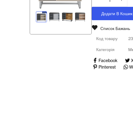
Медичні тренажери та манекени
Додати В Кошик
Мультимедійне обладнання
Список Бажань
Освіта
Код товару
2
Телерадіо обладнання
Категорія
Ме
Facebook
Фізика
Pinterest
W
Хімія
Захист України