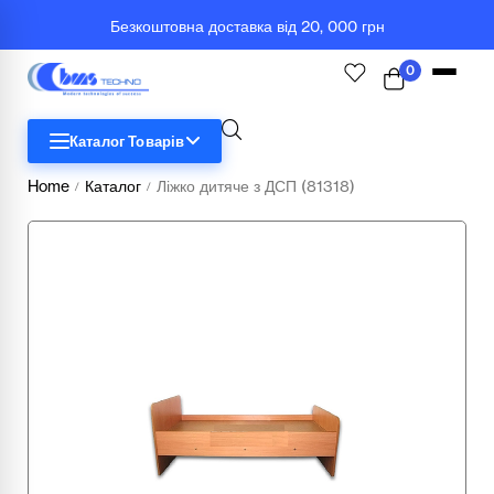
Безкоштовна доставка від 20, 000 грн
0
Каталог Товарів
Home
Каталог
Ліжко дитяче з ДСП (81318)
/
/
STEM
Біологія
Географія
Комп'ютерна техніка
Меблі
Медичні тренажери та манекени