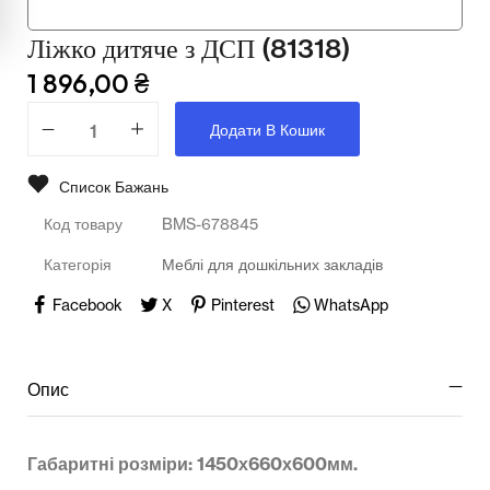
Мультимедійне обладнання
Ліжко дитяче з ДСП (81318)
Освіта
1 896,00
₴
Телерадіо обладнання
Додати В Кошик
Фізика
Список Бажань
Хімія
Код товару
BMS-678845
Захист України
Категорія
Меблі для дошкільних закладів
Всі товари
Facebook
X
Pinterest
WhatsApp
STEM
Опис
Підкатегорії відсутні.
Габаритні розміри: 1450х660х600мм.