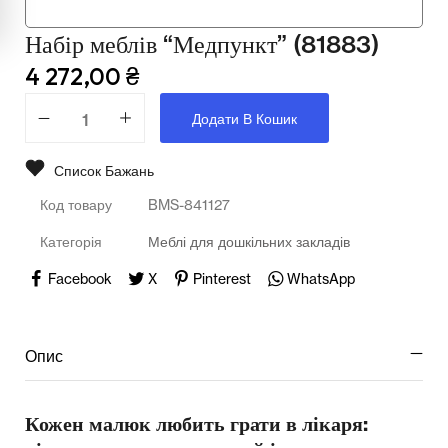
Мультимедійне обладнання
Набір меблів “Медпункт” (81883)
Освіта
4 272,00
₴
Телерадіо обладнання
Додати В Кошик
Фізика
Список Бажань
Хімія
Код товару
BMS-841127
Захист України
Категорія
Меблі для дошкільних закладів
Всі товари
Facebook
X
Pinterest
WhatsApp
STEM
Опис
Підкатегорії відсутні.
Кожен малюк любить грати в лікаря: