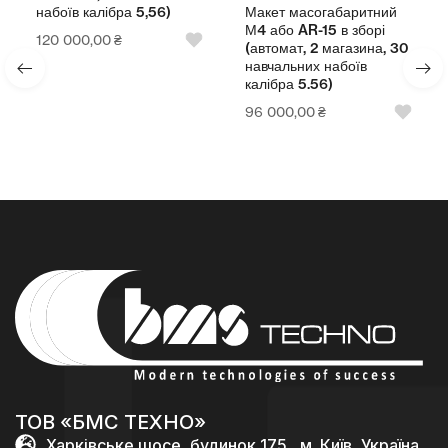
Макет масогабаритний
набоїв калібра 5,56)
М4 або AR-15 в зборі
120 000,00
₴
(автомат, 2 магазина, 30
навчальних набоїв
калібра 5.56)
96 000,00
₴
ТОВ «БМС ТЕХНО»
Харківське шосе, будинок 175 , м. Київ, Україна