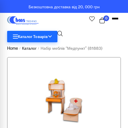
Безкоштовна доставка від 20, 000 грн
0
Каталог Товарів
Home
Каталог
Набір меблів “Медпункт” (81883)
/
/
STEM
Біологія
Географія
Комп'ютерна техніка
Меблі
Медичні тренажери та манекени