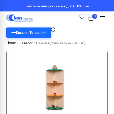
Безкоштовна доставка від 20, 000 грн
0
Каталог Товарів
Home
Каталог
Секція кутова велика (81860)
/
/
STEM
Біологія
Географія
Комп'ютерна техніка
Меблі
Медичні тренажери та манекени