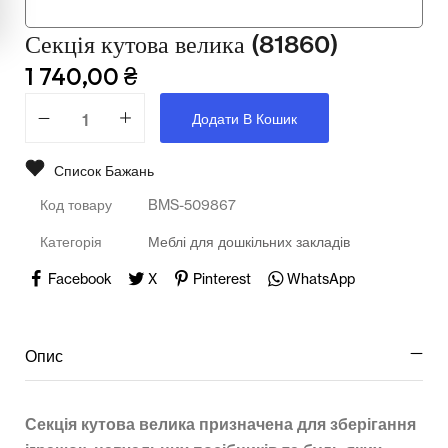
Мультимедійне обладнання
Секція кутова велика (81860)
Освіта
1 740,00
₴
Телерадіо обладнання
Додати В Кошик
Фізика
Список Бажань
Хімія
Код товару
BMS-509867
Захист України
Категорія
Меблі для дошкільних закладів
Всі товари
Facebook
X
Pinterest
WhatsApp
STEM
Опис
Підкатегорії відсутні.
Секція кутова велика призначена для зберігання