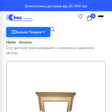
Безкоштовна доставка від 20, 000 грн
0
Каталог Товарів
Home
Каталог
/
/
Стіл дитячий трапецієвидний з натуральної деревини
STEM
(81114)
Біологія
Географія
Комп'ютерна техніка
Меблі
Медичні тренажери та манекени