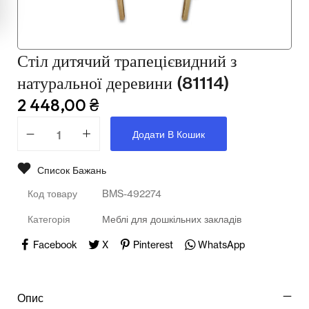
Мультимедійне обладнання
Освіта
Стіл дитячий трапецієвидний з
Телерадіо обладнання
натуральної деревини (81114)
Фізика
2 448,00
₴
Хімія
Додати В Кошик
Захист України
Список Бажань
Всі товари
Код товару
BMS-492274
STEM
Категорія
Меблі для дошкільних закладів
Facebook
X
Pinterest
WhatsApp
Підкатегорії відсутні.
Опис