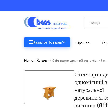
Каталог Товарів
Про нас
Тен
STEM
STEM
Home
Каталог
Стіл-парта дитячий одномісний з н
/
/
Біологія
Стіл-парта д
Підкатегорії відсутні.
Географія
одномісний з
Комп'ютерна техніка
натуральної
деревини зі 
Меблі
висотою (811