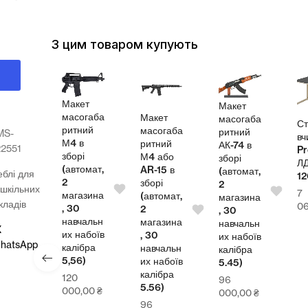
З цим товаром купують
Макет
Макет
масогаба
Макет
масогаба
л
Ст
ритний
масогаба
ритний
MS-
теля
вч
М4 в
ритний
АК-74 в
2551
Pr
зборі
М4 або
зборі
СП
Л
(автомат,
AR-15 в
(автомат,
блі для
00
1
2
зборі
2
шкільних
7
магазина
(автомат,
магазина
кладів
4,00
₴
0
, 30
2
, 30
навчальн
магазина
навчальн
X
их набоїв
, 30
их набоїв
hatsApp
калібра
навчальн
калібра
5,56)
их набоїв
5.45)
калібра
120
96
5.56)
000,00
₴
000,00
₴
96