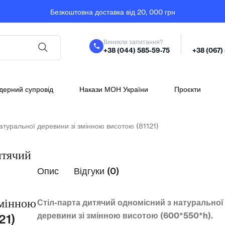
Безкоштовна доставка від 20, 000 грн
Виникли запитання?
+38 (044) 585-59-75
+38 (067)
дерний супровід
Накази МОН України
Проєкти
атуральної деревини зі змінною висотою (81121)
итячий
Опис
Відгуки (0)
змінною
Стіл-парта дитячий одномісний з натуральної
деревини зі змінною висотою (600*550*h).
21)