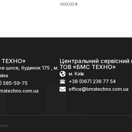
000,00
₴
 ТЕХНО»
Центральний сервісний 
ТОВ «БМС ТЕХНО»
ке шосе, будинок 175 , м.
м. Київ
аїна
+38 (067) 236 77 54
) 585-59-75
office@bmstechno.com.ua
mstechno.com.ua
ості