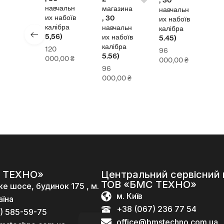
навчальн
магазина
навчальн
их набоїв
, 30
их набоїв
калібра
навчальн
калібра
5,56)
их набоїв
5.45)
калібра
120
96
5.56)
000,00
₴
000,00
₴
96
000,00
₴
 ТЕХНО»
Центральний сервісний 
ТОВ «БМС ТЕХНО»
ке шосе, будинок 175 , м.
м. Київ
аїна
+38 (067) 236 77 54
) 585-59-75
office@bmstechno.com.ua