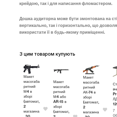
крейдою, так і для написання фломастером.
Дошка аудиторна може бути змонтована на сті
вертикально, так і горизонтально, що дозвол
використати її в будь-якому приміщенні.
З цим товаром купують
Макет
Макет
масогаба
Макет
масогаба
л
Ст
ритний
масогаба
ритний
теля
вч
М4 в
ритний
АК-74 в
Pr
зборі
М4 або
зборі
СП
Л
(автомат,
AR-15 в
(автомат,
00
1
2
зборі
2
7
магазина
(автомат,
магазина
4,00
₴
0
, 30
2
, 30