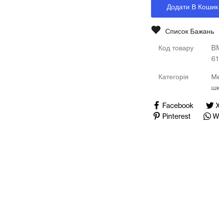
Медичні тренажери та манекени
Додати В Кошик
Мультимедійне обладнання
Список Бажань
Код товару
B
Освіта
6
Телерадіо обладнання
Категорія
Ме
ш
Фізика
Facebook
Pinterest
W
Хімія
Захист України