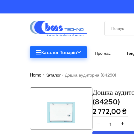
Каталог Товарів
Про нас
Тен
STEM
STEM
Home
Каталог
Дошка аудиторна (84250)
/
/
Біологія
Дошка аудит
Підкатегорії відсутні.
Географія
(84250)
2 772,00
₴
Комп'ютерна техніка
Меблі