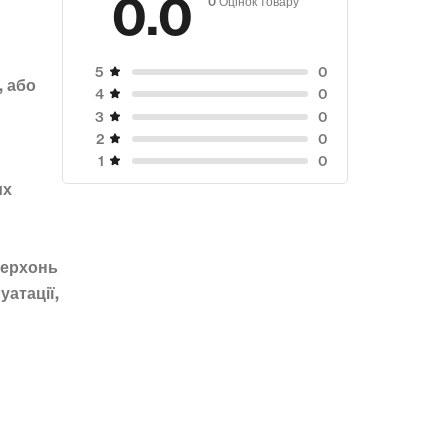
0.0
0
5
, або
0
4
0
3
0
2
0
1
их
верхонь
уатації,