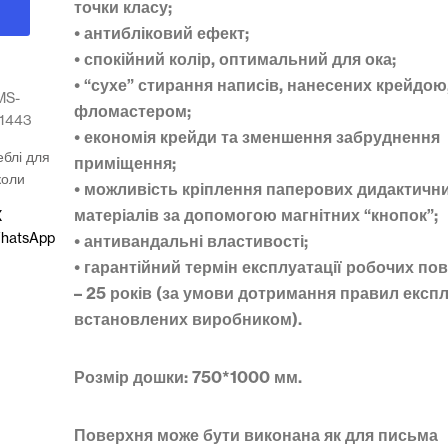
точки класу;
• антибліковий ефект;
• спокійний колір, оптимальний для ока;
• “сухе” стирання написів, нанесених крейдою
MS-
фломастером;
11443
• економія крейди та зменшення забруднення
блі для
приміщення;
коли
• можливість кріплення паперових дидактичн
матеріалів за допомогою магнітних “кнопок”;
X
hatsApp
• антивандальні властивості;
• гарантійний термін експлуатації робочих по
– 25 років (за умови дотримання правил експл
встановлених виробником).
Розмір дошки: 750*1000 мм.
Поверхня може бути виконана як для письма