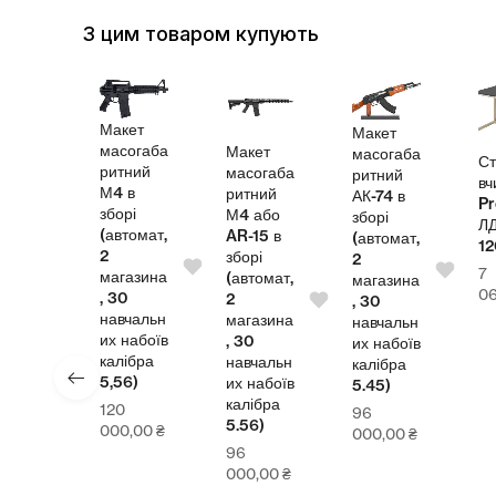
З цим товаром купують
акет
Макет
асогаба
Макет
масогаба
Стіл
итний
масогаба
ритний
вчителя
4 в
ритний
АК-74 в
Pro
орі
з
М4 або
зборі
ЛДСП
втомат,
(
AR-15 в
(автомат,
1200
зборі
2
7
агазина
(автомат,
магазина
064,00
₴
30
,
2
, 30
авчальн
магазина
навчальн
 набоїв
и
, 30
их набоїв
лібра
навчальн
калібра
56)
их набоїв
5.45)
калібра
20
96
5.56)
00,00
₴
000,00
₴
96
000,00
₴