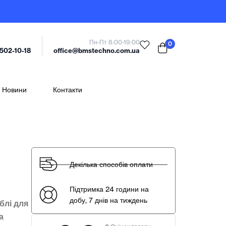
Пн-Пт 8:00-19:00
0
office@bmstechno.com.ua
 502-10-18
Новини
Контакти
Декілька способів оплати
Підтримка 24 години на
добу, 7 днів на тиждень
блі для
а