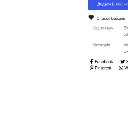
Додати В Кошик
Медичні тренажери та манекени
Мультимедійне обладнання
Список Бажань
Код товару
B
Освіта
53
Телерадіо обладнання
Категорія
Ме
ш
Фізика
Facebook
Pinterest
W
Хімія
Захист України