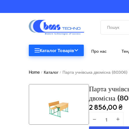
Каталог Товарів
Про нас
Тен
STEM
STEM
Home
Каталог
Парта учнівська двомісна (80306)
/
/
Біологія
Парта учнівс
Підкатегорії відсутні.
Географія
двомісна (8
2 856,00
₴
Комп'ютерна техніка
Меблі