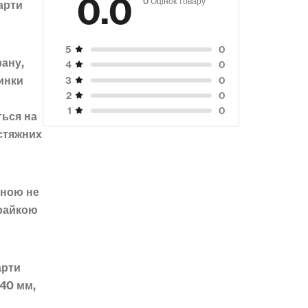
0.0
арти
0
5
рану,
0
4
пинки
0
3
0
2
0
1
ться на
стяжних
иною не
крайкою
арти
640 мм,