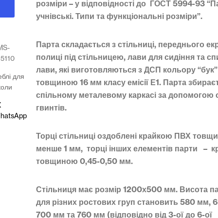
розміри – у відповідності до ГОСТ 5994-93 “П
учнівські. Типи та функціональні розміри”.
Парта складається з стільниці, переднього ек
MS-
полиці під стільницею, лави для сидіння та с
5110
лави, які виготовляються з ДСП кольору “бук”
блі для
товщиною 16 мм класу емісії Е1. Парта збирає
коли
спільному металевому каркасі за допомогою 
X
гвинтів.
hatsApp
Торці стільниці оздоблені крайкою ПВХ товщ
менше 1 мм, торці інших елементів парти – 
товщиною 0,45-0,50 мм.
Стільниця має розмір 1200х500 мм. Висота п
для різних ростових груп становить 580 мм, 
700 мм та 760 мм (відповідно від 3-ої до 6-ої