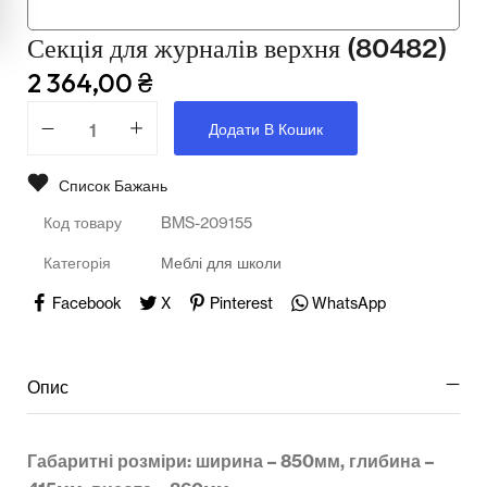
Мультимедійне обладнання
Секція для журналів верхня (80482)
Освіта
2 364,00
₴
Телерадіо обладнання
Додати В Кошик
Фізика
Список Бажань
Хімія
Код товару
BMS-209155
Захист України
Категорія
Меблі для школи
Всі товари
Facebook
X
Pinterest
WhatsApp
STEM
Опис
Підкатегорії відсутні.
Габаритні розміри: ширина – 850мм, глибина –