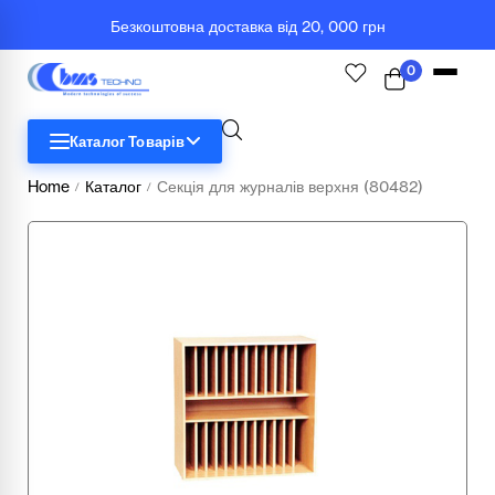
Безкоштовна доставка від 20, 000 грн
0
Каталог Товарів
Home
Каталог
Секція для журналів верхня (80482)
/
/
STEM
Біологія
Географія
Комп'ютерна техніка
Меблі
Медичні тренажери та манекени