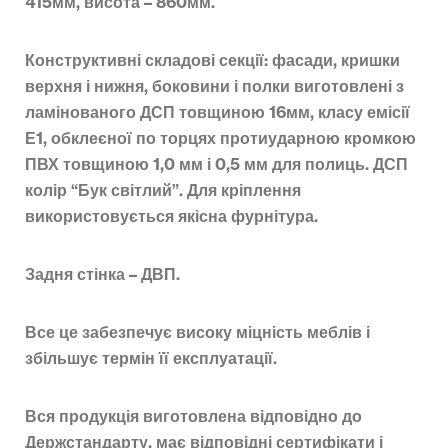
415мм, висота – 860мм.
Конструктивні складові секції: фасади, кришки
верхня і нижня, боковини і полки виготовлені з
ламінованого ДСП товщиною 16мм, класу емісії
Е1, обклеєної по торцях протиударною кромкою
ПВХ товщиною 1,0 мм і 0,5 мм для полиць.
ДСП
колір “Бук світлий”.
Для кріплення
використовується якісна фурнітура.
Задня стінка – ДВП.
Все це забезпечує високу міцність
меблів і
збільшує термін її експлуатації.
Вся продукція виготовлена відповідно до
Держстандарту, має відповідні сертифікати і