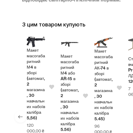
З цим товаром купують
Макет
Макет
масогаба
Макет
масогаба
Стіл
ритний
масогаба
ритний
вчител
М4 в
ритний
АК-74 в
Pro
зборі
М4 або
зборі
ЛДСП
(автомат,
AR-15 в
(автомат,
1200
2
зборі
2
7
магазина
(автомат,
магазина
₴
064,0
, 30
2
, 30
навчальн
магазина
навчальн
их набоїв
, 30
их набоїв
калібра
навчальн
калібра
5,56)
их набоїв
5.45)
калібра
120
96
5.56)
000,00
₴
000,00
₴