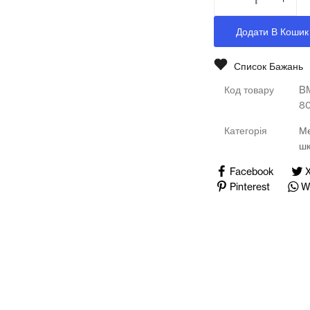
Медичні тренажери та манекени
Додати В Кошик
Мультимедійне обладнання
Список Бажань
Освіта
Код товару
B
Телерадіо обладнання
8
Категорія
Ме
Фізика
ш
Хімія
Facebook
Pinterest
W
Захист України