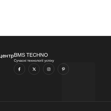
96
000,00
₴
BMS TECHNO
центр
Сучасні технології успіху