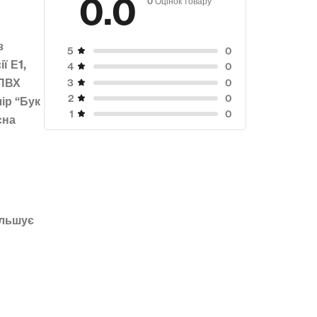
0.0
и
з
0
5
ї Е1,
0
4
 ПВХ
0
3
0
2
ір “Бук
0
1
сна
ільшує