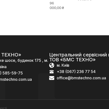
96
000,00
₴
 ТЕХНО»
Центральний сервісний 
ТОВ «БМС ТЕХНО»
ке шосе, будинок 175 , м.
м. Київ
аїна
+38 (067) 236 77 54
) 585-59-75
office@bmstechno.com.ua
mstechno.com.ua
ості