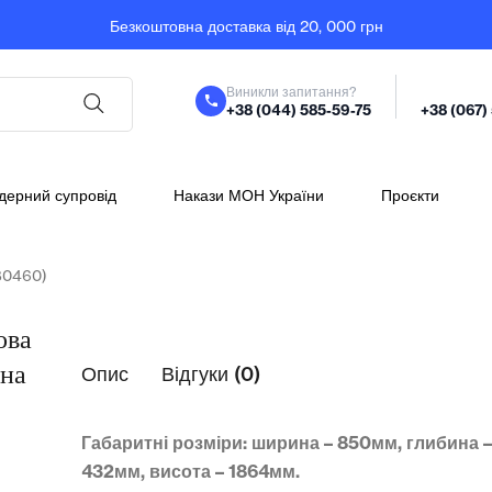
Безкоштовна доставка від 20, 000 грн
Виникли запитання?
+38 (044) 585-59-75
+38 (067)
дерний супровід
Накази МОН України
Проєкти
80460)
ова
рна
Опис
Відгуки (0)
Габаритні розміри: ширина – 850мм, глибина 
432мм, висота – 1864мм.