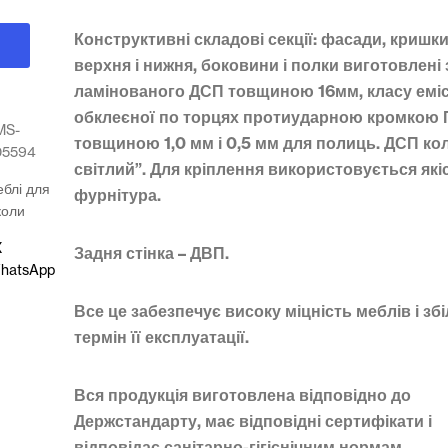
Конструктивні складові секції: фасади, кришк
верхня і нижня, боковини і полки виготовлені 
ламінованого ДСП товщиною 16мм, класу емісі
обклеєної по торцях протиударною кромкою
MS-
товщиною 1,0 мм і 0,5 мм для полиць.
ДСП кол
05594
світлий”.
Для кріплення використовується які
блі для
фурнітура.
коли
X
Задня стінка – ДВП.
hatsApp
Все це забезпечує високу міцність
меблів і зб
термін її експлуатації.
Вся продукція виготовлена відповідно до
Держстандарту, має відповідні сертифікати і
відповідає санітарно-гігієнічним нормам.