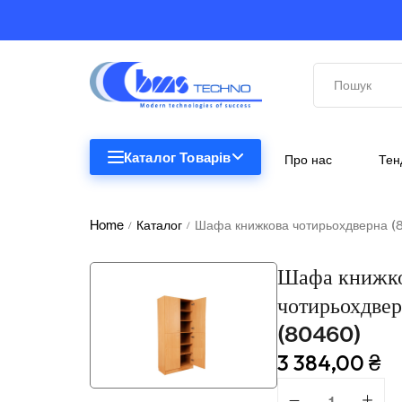
Каталог Товарів
Про нас
Тен
STEM
STEM
Home
Каталог
Шафа книжкова чотирьохдверна (
/
/
Біологія
Шафа книжк
Підкатегорії відсутні.
Географія
чотирьохдве
(80460)
Комп'ютерна техніка
3 384,00
₴
Меблі