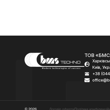
96
000,00
₴
ТОВ «БМС
Харківсь
Київ, Укр
+38 (044
office@b
© 2026
Договір оферти
Політика конфіденційн