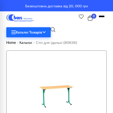
Безкоштовна доставка від 20, 000 грн
0
Каталог Товарів
Home
Каталог
Стіл для їдальні (80636)
/
/
STEM
Біологія
Географія
Комп'ютерна техніка
Меблі
Медичні тренажери та манекени