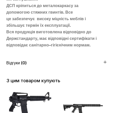
ДСП
кріпиться
до
металокаркасу
за
допомогою
стяжних
гвинтів
.
Все
це
забезпечує
високу
міцність
меблів
і
збільшує
термін
їх
експлуатації.
Вся
продукція
виготовлена
відповідно до
Держстандарту
,
має відповідні
сертифікати
і
відповідає
санітарно
–
гігієнічним
нормам
.
Відгуки (0)
З цим товаром купують