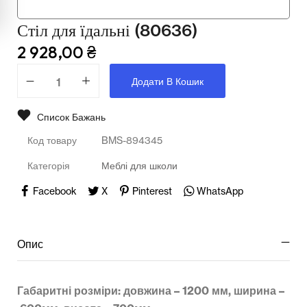
Мультимедійне обладнання
Стіл для їдальні (80636)
Освіта
2 928,00
₴
Телерадіо обладнання
Додати В Кошик
Фізика
Список Бажань
Хімія
Код товару
BMS-894345
Захист України
Категорія
Меблі для школи
Всі товари
Facebook
X
Pinterest
WhatsApp
STEM
Опис
Підкатегорії відсутні.
Габаритні
розміри
:
довжина
–
1200 мм
,
ширина
–