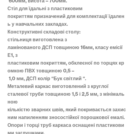
600мм
,
висота
–
700мм
.
Стіл
для
їдальні
з пластиковим
покриттям
призначений
для
комплектації
їдален
ь
у навчальних
закладах.
Конструктивні
складові
столу
:
стільниця
виготовлена
з
ламінованого
ДСП
товщиною
16мм
,
класу
емісії
Е1
,
з
пластиковим
покриттям
,
обклеєної
по
торцях
кр
омкою
ПВХ
товщиною
0,5 –
1,0
мм
,
ДСП
колір
“
Бук
світлий “
.
Металевий
каркас
виготовлений з
круглої
сталевої
труби
товщиною
1,5
і
2,5
мм
,
з
мінімаль
ною
кількістю
зварних
швів
,
який
покривається
захис
ним
напиленням
зносостійкої
порошкової емалі
.
Опори
і
торці
труб
каркаса
оснащені
пластикови
ми
заглушками
.