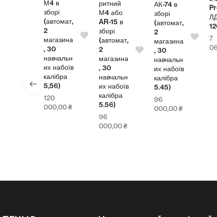
М4 в
ритний
АК-74 в
Pro
зборі
М4 або
зборі
ЛДСП
(автомат,
AR-15 в
(автомат,
1200
2
зборі
2
7
магазина
(автомат,
магазина
064,00
₴
, 30
2
, 30
навчальн
магазина
навчальн
их набоїв
, 30
их набоїв
калібра
навчальн
калібра
5,56)
их набоїв
5.45)
калібра
120
96
5.56)
000,00
₴
000,00
₴
96
000,00
₴