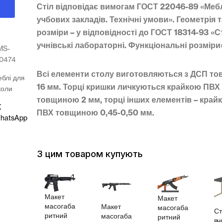
Стіл відповідає вимогам ГОСТ 22046-89 «Меб
учбових закладів. Технічні умови». Геометрія 
розміри – у відповідності до ГОСТ 18314-93 «
учнівські лабораторні. Функціональні розміри
MS-
50474
Всі елементи столу виготовляються з ДСП т
блі для
16 мм. Торці кришки личкуються крайкою ПВХ
коли
товщиною 2 мм, торці інших елементів – край
X
ПВХ товщиною 0,45-0,50 мм.
hatsApp
З цим товаром купують
Макет
Макет
масогаба
Макет
масогаба
Стіл
ритний
масогаба
ритний
вчителя