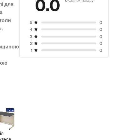
0.0
лі для
та
Столи
0
5
».
0
4
0
3
0
2
овщиною
0
1
кою
Макет
Макет
масогаба
Макет
масогаба
Стіл
ритний
масогаба
ритний
вчителя