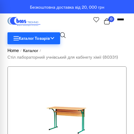
Безкоштовна доставка від 20, 000 грн
0
Каталог Товарів
Home
Каталог
/
/
Стіл лабораторний учнівський для кабінету хімії (80331)
STEM
Біологія
Географія
Комп'ютерна техніка
Меблі
Медичні тренажери та манекени