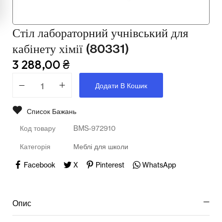
Мультимедійне обладнання
Освіта
Стіл лабораторний учнівський для
кабінету хімії (80331)
Телерадіо обладнання
3 288,00
₴
Фізика
Додати В Кошик
Хімія
Список Бажань
Захист України
Код товару
BMS-972910
Всі товари
Категорія
Меблі для школи
STEM
Facebook
X
Pinterest
WhatsApp
Підкатегорії відсутні.
Опис