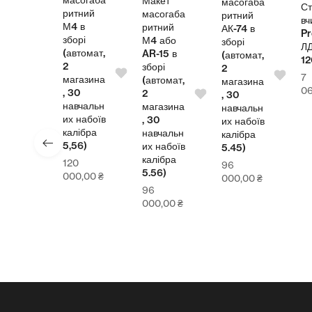
Макет
масогаба
Стіл
ритний
масогаба
ритний
вчителя
М4 в
ритний
АК-74 в
Pro
зборі
М4 або
зборі
ЛДСП
(автомат,
AR-15 в
(автомат,
1200
2
зборі
2
7
магазина
(автомат,
магазина
064,00
₴
, 30
2
, 30
навчальн
магазина
навчальн
их набоїв
, 30
их набоїв
калібра
навчальн
калібра
5,56)
их набоїв
5.45)
калібра
120
96
5.56)
000,00
₴
000,00
₴
96
000,00
₴