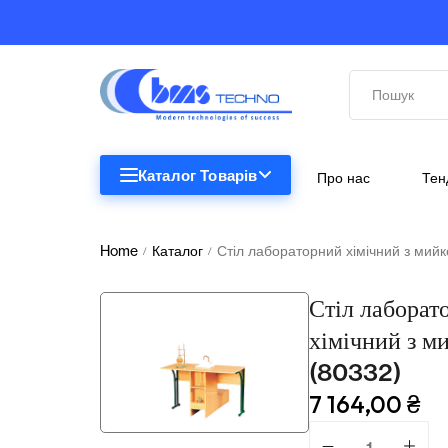
Каталог Товарів
Про нас
Тен
STEM
STEM
Home
Каталог
Стіл лабораторний хімічний з мий
/
/
Біологія
Стіл лаборат
Підкатегорії відсутні.
Географія
хімічний з м
(80332)
Комп'ютерна техніка
7 164,00
₴
Меблі