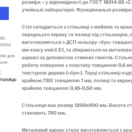
розміри – у відповідності до ГОСТ 18314-93 «
учнівські лабораторні. Функціональні розміри
Стіл складається з стільниці з мийкою та кран
переднього екрану та полиці під стільницею, я
MS-
виготовляються з ДСП кольору «бук» товщин
68904
мм класу емісії Е1, та збираються на металев
блі для
каркасі за допомогою стяжних гвинтів. Стіль
коли
робочу поверхню з пластику товщиною 0,6 м
текстурою дерева («бук»). Торці стільниці озд
X
hatsApp
крайкою ПВХ товщиною 1 мм, полиці та екрану
крайкою товщиною 0,45-0,50 мм.
Стільниця має розмір 1200х600 мм. Висота с
становить 760 мм.
Металевий каркас столу виготовляється з кру