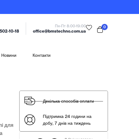
Пн-Пт 8:00-19:00
0
office@bmstechno.com.ua
 502-10-18
Новини
Контакти
Декілька способів оплати
Підтримка 24 години на
добу, 7 днів на тиждень
лі для
та