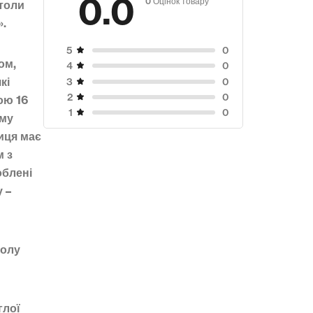
0.0
Столи
».
0
5
ом,
0
4
кі
0
3
0
2
ою 16
0
1
ому
ниця має
м з
облені
 –
толу
глої