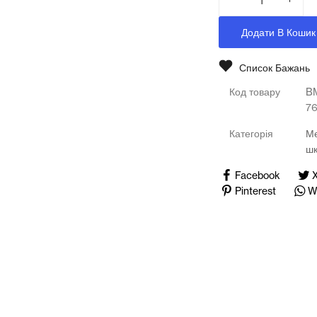
Медичні тренажери та манекени
Додати В Кошик
Мультимедійне обладнання
Список Бажань
Освіта
Код товару
B
Телерадіо обладнання
7
Категорія
Ме
Фізика
ш
Хімія
Facebook
Pinterest
W
Захист України