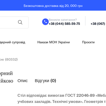
Безкоштовна доставка від 20, 000 грн
Виникли запитання?
+38 (044) 585-59-75
+38 (067)
дерний супровід
Накази МОН України
Проєкти
кою (80332)
орний
ийкою
Опис
Відгуки (0)
Стіл відповідає вимогам ГОСТ 22046-89 «Меб
учбових закладів. Технічні умови». Геометрія 