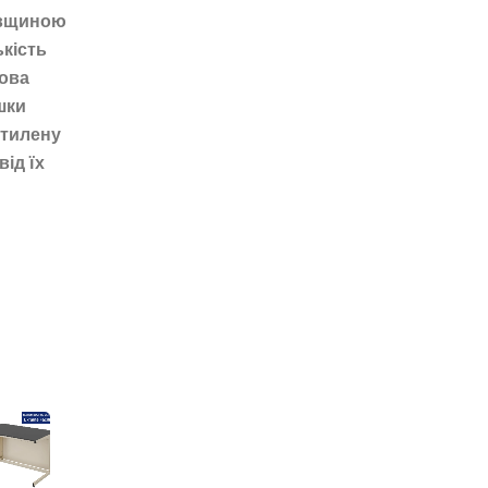
товщиною
ькість
кова
шки
етилену
від їх
Макет
Макет
масогаба