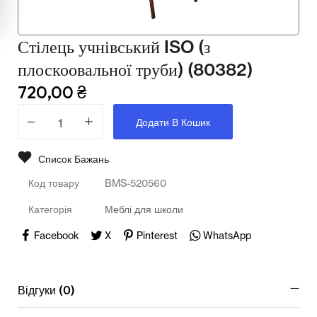
Мультимедійне обладнання
Освіта
Стілець учнівський ISO (з
плоскоовальної труби) (80382)
Телерадіо обладнання
720,00
₴
Фізика
Додати В Кошик
Хімія
Захист України
Список Бажань
Код товару
BMS-520560
Всі товари
Категорія
Меблі для школи
STEM
Facebook
X
Pinterest
WhatsApp
Підкатегорії відсутні.
Відгуки (0)