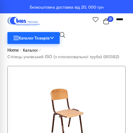
Безкоштовна доставка від 20, 000 грн
0
Каталог Товарів
Home
Каталог
/
/
Стілець учнівський ISO (з плоскоовальної труби) (80382)
STEM
Біологія
Географія
Комп'ютерна техніка
Меблі
Медичні тренажери та манекени