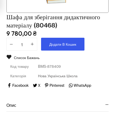
Мультимедійне обладнання
Освіта
Шафа для зберігання дидактичного
Телерадіо обладнання
матеріалу (80468)
9 780,00
₴
Фізика
Додати В Кошик
Хімія
Захист України
Список Бажань
Код товару
BMS-878409
Всі товари
Категорія
Нова Українська Школа
STEM
Facebook
X
Pinterest
WhatsApp
Підкатегорії відсутні.
Опис