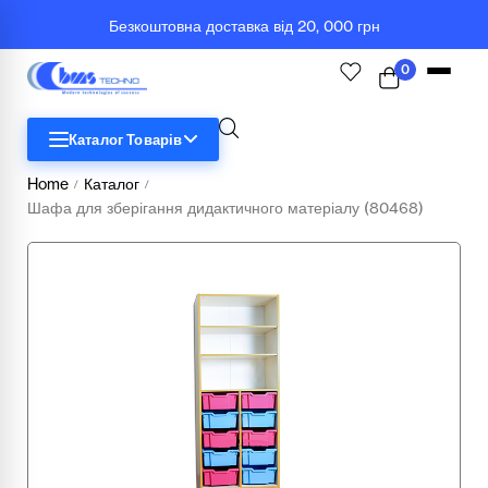
Безкоштовна доставка від 20, 000 грн
0
Каталог Товарів
Home
Каталог
/
/
Шафа для зберігання дидактичного матеріалу (80468)
STEM
Біологія
Географія
Комп'ютерна техніка
Меблі
Медичні тренажери та манекени