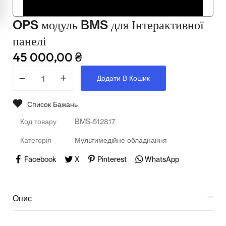
Мультимедійне обладнання
OPS модуль BMS для Інтерактивної
Освіта
панелі
Телерадіо обладнання
45 000,00
₴
Фізика
Додати В Кошик
Хімія
Список Бажань
Захист України
Код товару
BMS-512817
Всі товари
Категорія
Мультимедійне обладнання
STEM
Facebook
X
Pinterest
WhatsApp
Підкатегорії відсутні.
Опис