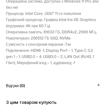
Операційна система:
Доступно з Windows 11 Pro або
без неї
Процесор:
Intel Core і3i5і7 11-го покоління
Графічний процесор:
Графіка Intel Iris XE Graphics
(підтримує 4K при 60 Гц)
Оперативна пам’ять:
81632 ГБ, DDR4x2, 2666 МГц
Накопичувач:
256512 ГБ SSD, NVMe
Сумісність з сенсорним екраном :
Так
Підключення: HDMI -1, Display Port – 1, Type C 3.2
gen 1 – 1, USB2.0 – 4, USB3.0 – 2,
LAN Out (RJ45, 1
Гбит), Мікрофоний вхід – 1, аудіовихід -1
Відгуки (0)
З цим товаром купують