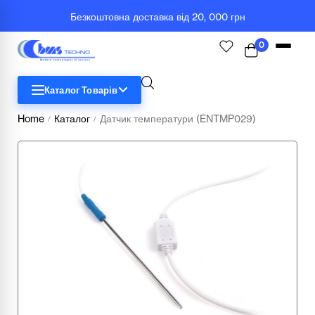
Безкоштовна доставка від 20, 000 грн
0
Каталог Товарів
Home
Каталог
Датчик температури (ENTMP029)
/
/
STEM
Біологія
Географія
Комп'ютерна техніка
Меблі
Медичні тренажери та манекени