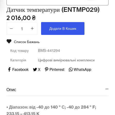
Мультимедійне обладнання
Датчик температури (ENTMP029)
Освіта
2 016,00
₴
Телерадіо обладнання
Додати В Кошик
Фізика
Список Бажань
Хімія
Код товару
BMS-441294
Захист України
Категорія
Цифрові вимірювальні комплекси
Facebook
X
Pinterest
WhatsApp
Всі товари
STEM
Опис
Підкатегорії відсутні.
• Діапазон: від -40 до 140 ° С; -40 до 284 ° F;
233,15 – 413,15 K