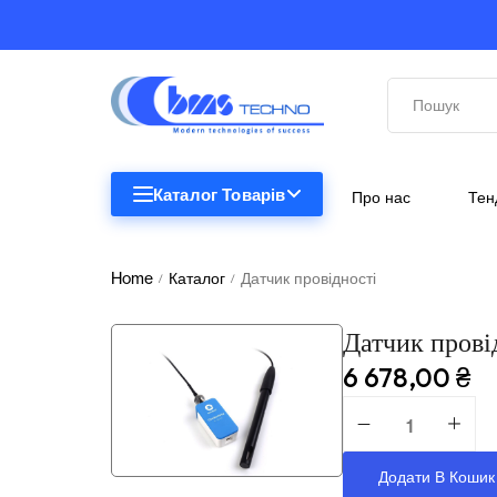
Каталог Товарів
Про нас
Тен
STEM
STEM
Home
Каталог
Датчик провідності
/
/
Біологія
Датчик прові
Підкатегорії відсутні.
Географія
6 678,00
₴
Комп'ютерна техніка
Меблі
Додати В Кошик