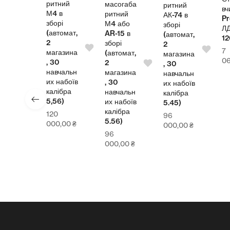
ритний
масогаба
ритний
теля
вч
М4 в
ритний
АК-74 в
Pr
зборі
М4 або
зборі
СП
Л
(автомат,
AR-15 в
(автомат,
00
1
2
зборі
2
7
магазина
(автомат,
магазина
4,00
₴
0
, 30
2
, 30
навчальн
магазина
навчальн
их набоїв
, 30
их набоїв
калібра
навчальн
калібра
5,56)
их набоїв
5.45)
калібра
120
96
5.56)
000,00
₴
000,00
₴
96
000,00
₴