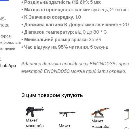
• Роздільна здатність (12 біт):
5 мкс
• Матеріал провідності клітин
: вуглець, 2-клітин
• K Значення осередку
: 1.0
MS-
• Довжина клітини K Допустиме значення:
± 2
71626
• Діапазон температур:
від 0 до 80 ° C
ифрові
• Мінімальний розмір зразка:
25 мл
мірювальні
• Час відгуку на 95% читання
: 5 секунд
мплекси
X
Адаптер датчика провідності ENCND035 і пров
hatsApp
електрод ENCND050 можна придбати окремо.
З цим товаром купують
Макет
Макет
масогаба
Макет
масогаба
л
Ст