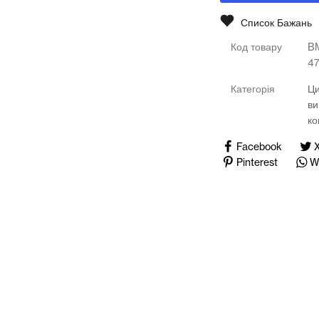
Медичні тренажери та манекени
Список Бажань
Мультимедійне обладнання
Код товару
B
4
Освіта
Категорія
Ц
Телерадіо обладнання
ви
ко
Фізика
Facebook
Pinterest
W
Хімія
Захист України
Макет
Макет
масогаба
Макет
масогаба
Сті