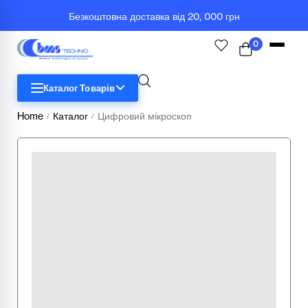
Безкоштовна доставка від 20, 000 грн
0
Каталог Товарів
Home
Каталог
Цифровий мікроскоп
/
/
STEM
Біологія
Географія
Комп'ютерна техніка
Меблі
Медичні тренажери та манекени