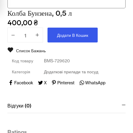
Мультимедійне обладнання
Колба Бунзена, 0,5 л
Освіта
400,00
₴
Телерадіо обладнання
Додати В Кошик
Фізика
Список Бажань
Хімія
Код товару
BMS-729620
Захист України
Категорія
Додаткові прилади та посуд
Всі товари
Facebook
X
Pinterest
WhatsApp
STEM
Відгуки (0)
Підкатегорії відсутні.
Ratings