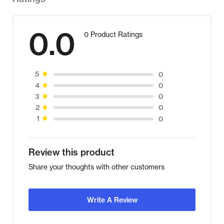
0.0
0 Product Ratings
0
5
0
4
0
3
0
2
0
1
Review this product
Share your thoughts with other customers
Write A Review