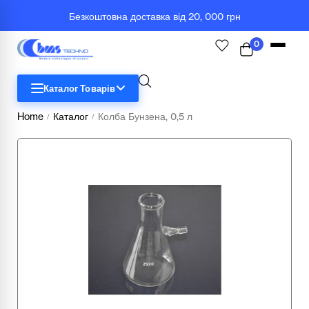
Безкоштовна доставка від 20, 000 грн
0
Каталог Товарів
Home
Каталог
Колба Бунзена, 0,5 л
/
/
STEM
Біологія
Географія
Комп'ютерна техніка
Меблі
Медичні тренажери та манекени