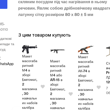
скляним посудом під час нагрівання в ньому
речовин. Являє собою дрібновічкову квадрат
латунну сітку розміром 80 х 80 ± 5 мм
MS-
80110
З цим товаром купують
даткові
илади та
суд
Макет
Макет
X
масогаба
Макет
масогаба
л
Ст
hatsApp
ритний
масогаба
ритний
теля
вч
М4 в
ритний
АК-74 в
Pr
зборі
М4 або
зборі
СП
Л
(автомат,
AR-15 в
(автомат,
00
1
2
зборі
2
7
магазина
(автомат,
магазина
4,00
₴
0
, 30
2
, 30
навчальн
магазина
навчальн
их набоїв
, 30
их набоїв
калібра
навчальн
калібра