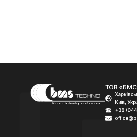
5,56)
их набоїв
5.45)
калібра
120
96
5.56)
000,00
₴
000,00
₴
96
000,00
₴
ТОВ «БМС
Харківсь
Київ, Укр
+38 (044
office@b