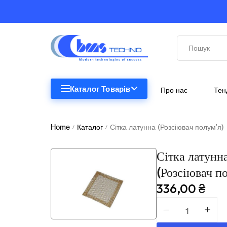
Каталог Товарів
Про нас
Тен
STEM
STEM
Home
Каталог
Сітка латунна (Розсіювач полум’я)
/
/
Біологія
Сітка латунн
Підкатегорії відсутні.
Географія
(Розсіювач п
Комп'ютерна техніка
336,00
₴
Меблі