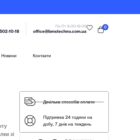
Пн-Пт 8:00-19:00
0
office@bmstechno.com.ua
 502-10-18
Новини
Контакти
Декілька способів оплати
Підтримка 24 години на
добу, 7 днів на тиждень
кту
лки зі