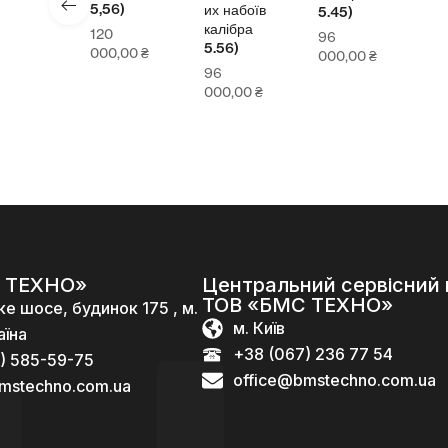
5,56)
их набоїв
5.45)
калібра
120
96
5.56)
000,00
₴
000,00
₴
96
000,00
₴
 ТЕХНО»
Центральний сервісний 
ТОВ «БМС ТЕХНО»
ке шосе, будинок 175 , м.
м. Київ
аїна
+38 (067) 236 77 54
) 585-59-75
office@bmstechno.com.ua
mstechno.com.ua