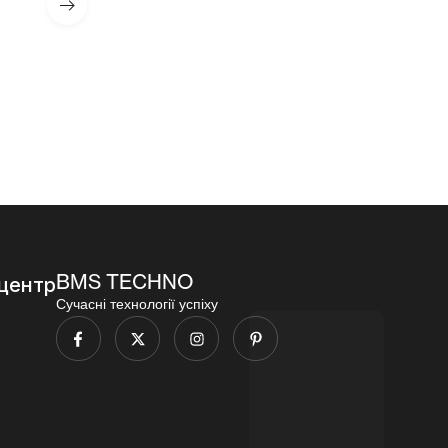
5,56)
их набоїв
5.45)
калібра
120
96
5.56)
000,00
₴
000,00
₴
96
000,00
₴
BMS TECHNO
центр
Сучасні технології успіху