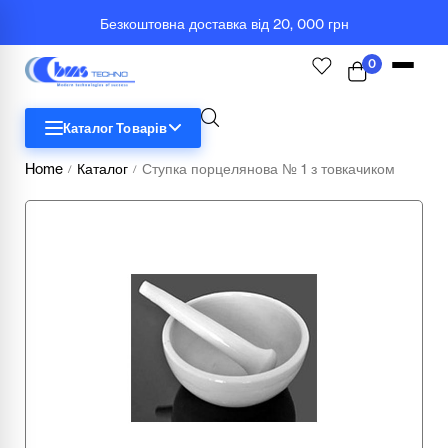
Безкоштовна доставка від 20, 000 грн
0
Каталог Товарів
Home
Каталог
Ступка порцелянова № 1 з товкачиком
/
/
STEM
Біологія
Географія
Комп'ютерна техніка
Меблі
Медичні тренажери та манекени
Мультимедійне обладнання