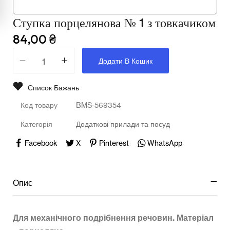
Ступка порцелянова № 1 з товкачиком
Освіта
84,00
₴
Телерадіо обладнання
Додати В Кошик
Фізика
Список Бажань
Хімія
Код товару
BMS-569354
Захист України
Категорія
Додаткові прилади та посуд
Всі товари
Facebook
X
Pinterest
WhatsApp
STEM
Опис
Підкатегорії відсутні.
Для механічного подрібнення речовин. Матеріал