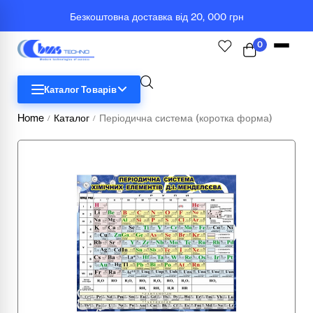
Безкоштовна доставка від 20, 000 грн
0
Каталог Товарів
Home
Каталог
Періодична система (коротка форма)
/
/
STEM
Біологія
Географія
Комп'ютерна техніка
Меблі
Медичні тренажери та манекени