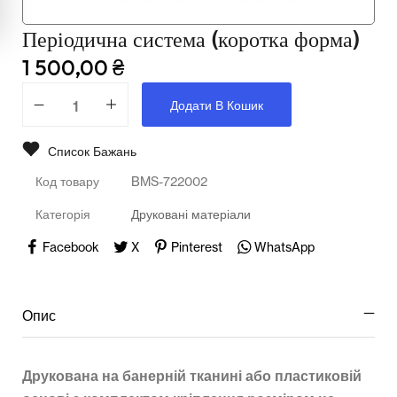
Мультимедійне обладнання
Періодична система (коротка форма)
Освіта
1 500,00
₴
Телерадіо обладнання
Додати В Кошик
Фізика
Список Бажань
Хімія
Код товару
BMS-722002
Захист України
Категорія
Друковані матеріали
Всі товари
Facebook
X
Pinterest
WhatsApp
STEM
Опис
Підкатегорії відсутні.
Друкована на банерній тканині або пластиковій