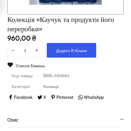
Мультимедійне обладнання
Освіта
Колекція «Каучук та продукти його
Телерадіо обладнання
переробки»
960,00
₴
Фізика
Додати В Кошик
Хімія
Захист України
Список Бажань
Код товару
BMS-390883
Всі товари
Категорія
Колекції
STEM
Facebook
X
Pinterest
WhatsApp
Підкатегорії відсутні.
Опис