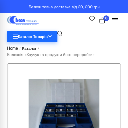
Безкоштовна доставка від 20, 000 грн
0
Каталог Товарів
Home
Каталог
/
/
Колекція «Каучук та продукти його переробки»
STEM
Біологія
Географія
Комп'ютерна техніка
Меблі
Медичні тренажери та манекени