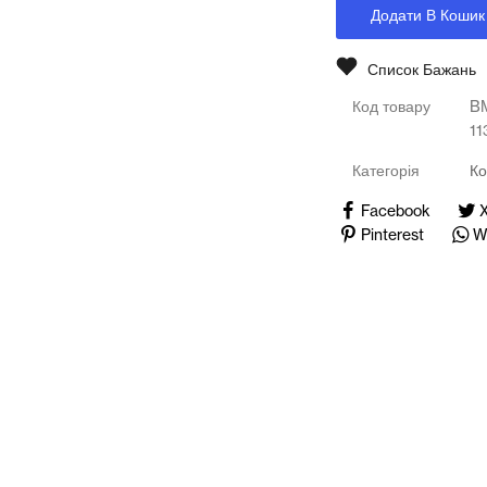
Додати В Кошик
Медичні тренажери та манекени
Мультимедійне обладнання
Список Бажань
Код товару
B
Освіта
1
Телерадіо обладнання
Категорія
Ко
Facebook
Фізика
Pinterest
W
Хімія
Захист України