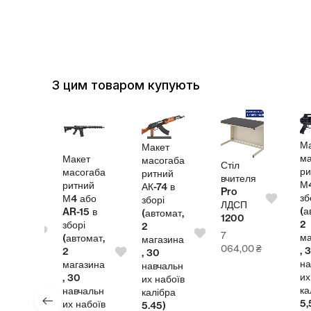
З цим товаром купують
кет
М
Макет
огаба
ма
Макет
масогаба
Стіл
ний
ри
масогаба
ритний
вчителя
 в
М
ритний
АК-74 в
Pro
рі
зб
М4 або
зборі
ЛДСП
томат,
(а
AR-15 в
(автомат,
1200
2
зборі
2
7
азина
ма
(автомат,
магазина
064,00
₴
0
, 
2
, 30
чальн
на
магазина
навчальн
набоїв
их
, 30
их набоїв
ібра
ка
навчальн
калібра
6)
5,
их набоїв
5.45)