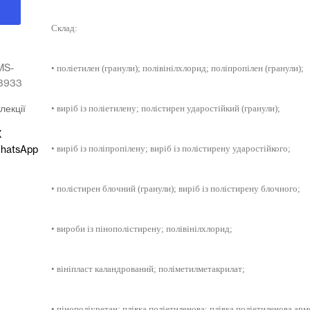
Склад:
MS-
• поліетилен (гранули); полівінілхлорид; поліпропілен (гранули);
13933
лекції
•
виріб із поліетилену; полістирен ударостійкий (гранули);
X
•
виріб із поліпропілену; виріб із полістирену ударостійкого;
hatsApp
•
полістирен блочний (гранули); виріб із полістирену блочного;
•
вироби із пінополістирену; полівінілхлорид;
•
вініпласт каландрований; поліметилметакрилат;
•
пінополіуретан; плівка поліетиленова; плівка поліетиленова арм