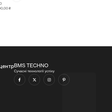
калібра
0
96
5.56)
00,00
₴
000,00
₴
96
000,00
₴
BMS TECHNO
центр
Сучасні технології успіху