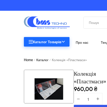
Каталог Товарів
Про нас
Тен
STEM
STEM
Home
Каталог
Колекція «Пластмаси»
/
/
Біологія
Колекція
Підкатегорії відсутні.
Географія
«Пластмаси»
960,00
₴
Комп'ютерна техніка
Меблі