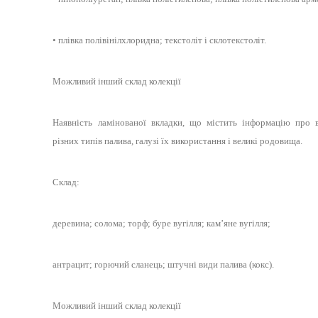
•
плівка полівінілхлоридна; текстоліт і склотекстоліт.
Можливий інший склад колекції
Наявність ламінованої вкладки, що містить інформацію про в
різних типів палива, галузі їх використання і великі родовища.
Склад:
деревина; солома; торф; буре вугілля; кам’яне вугілля;
антрацит; горючий сланець; штучні види палива (кокс).
Можливий інший склад колекції