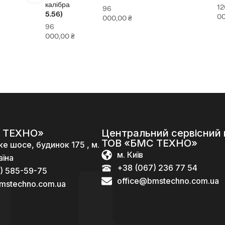
калібра
12
96
5.56)
0,00
₴
0
000,00
₴
96
000,00
₴
 ТЕХНО»
Центральний сервісний 
ТОВ «БМС ТЕХНО»
ке шосе, будинок 175 , м.
м. Київ
аїна
+38 (067) 236 77 54
) 585-59-75
office@bmstechno.com.ua
mstechno.com.ua