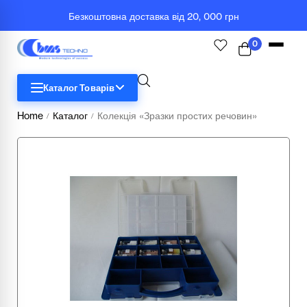
Безкоштовна доставка від 20, 000 грн
0
Каталог Товарів
Home
Каталог
Колекція «Зразки простих речовин»
/
/
STEM
Біологія
Географія
Комп'ютерна техніка
Меблі
Медичні тренажери та манекени