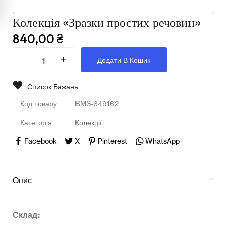
Мультимедійне обладнання
Колекція «Зразки простих речовин»
Освіта
840,00
₴
Телерадіо обладнання
Додати В Кошик
Фізика
Список Бажань
Хімія
Код товару
BMS-649162
Захист України
Категорія
Колекції
Всі товари
Facebook
X
Pinterest
WhatsApp
STEM
Опис
Підкатегорії відсутні.
Склад: