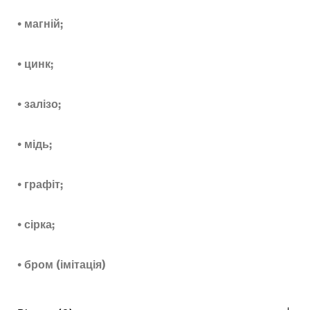
• магній;
• цинк;
• залізо;
• мідь;
• графіт;
• сірка;
• бром (імітація)