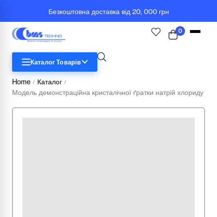
Безкоштовна доставка від 20, 000 грн
0
Каталог Товарів
Home
Каталог
/
/
Модель демонстраційна кристалічної ґратки натрій хлориду
STEM
Біологія
Географія
Комп'ютерна техніка
Меблі
Медичні тренажери та манекени