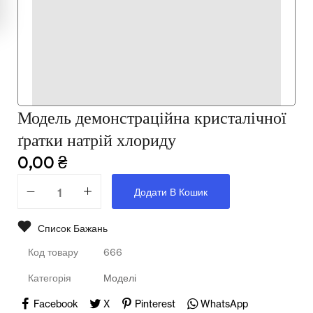
Мультимедійне обладнання
Освіта
Телерадіо обладнання
Фізика
Модель демонстраційна кристалічної
Хімія
ґратки натрій хлориду
Захист України
0,00
₴
Всі товари
Додати В Кошик
STEM
Список Бажань
Код товару
666
Підкатегорії відсутні.
Категорія
Моделі
Facebook
X
Pinterest
WhatsApp