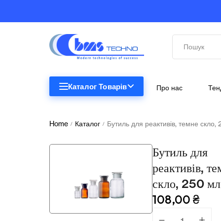
Каталог Товарів
Про нас
Тен
STEM
STEM
Home
Каталог
Бутиль для реактивів, темне скло,
/
/
Біологія
Бутиль для
Підкатегорії відсутні.
Географія
реактивів, те
Комп'ютерна техніка
скло, 250 мл
108,00
₴
Меблі