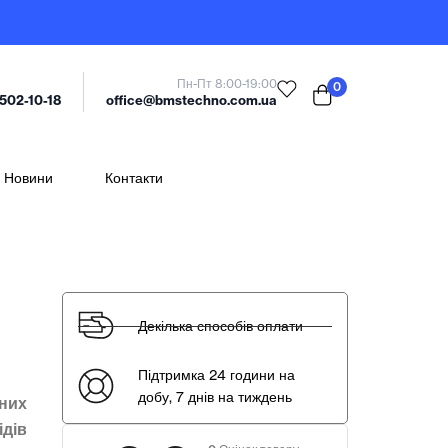
Пн-Пт 8:00-19:00
0
office@bmstechno.com.ua
 502-10-18
Новини
Контакти
Декілька способів оплати
Підтримка 24 години на
добу, 7 днів на тиждень
чних
ідів