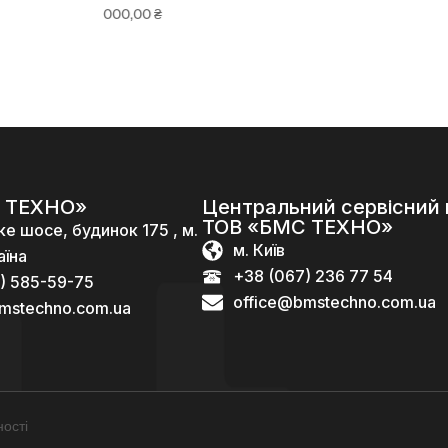
000,00
₴
 ТЕХНО»
Центральний сервісний 
ТОВ «БМС ТЕХНО»
ке шосе, будинок 175 , м.
м. Київ
аїна
+38 (067) 236 77 54
) 585-59-75
office@bmstechno.com.ua
mstechno.com.ua
ості