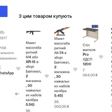
З цим товаром купують
MS-
кет
М
1817
Макет
огаба
ма
Макет
масогаба
Стіл
осуд
ний
ри
масогаба
ритний
вчителя
 в
М
ритний
гального
АК-74 в
Pro
рі
зб
М4 або
зборі
изначення
ЛДСП
томат,
(а
AR-15 в
(автомат,
1200
2
зборі
2
X
7
азина
ма
(автомат,
магазина
hatsApp
064,00
₴
0
, 
2
, 30
чальн
на
магазина
навчальн
набоїв
их
, 30
их набоїв
ібра
ка
навчальн
калібра
6)
5,
их набоїв
5.45)
калібра
12
96
5.56)
0,00
₴
0
000,00
₴
96