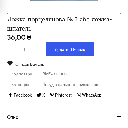
Мультимедійне обладнання
Освіта
Ложка порцелянова № 1 або ложка-
Телерадіо обладнання
шпатель
36,00
₴
Фізика
Додати В Кошик
Хімія
Захист України
Список Бажань
Код товару
BMS-319006
Всі товари
Категорія
Посуд загального призначення
STEM
Facebook
X
Pinterest
WhatsApp
Підкатегорії відсутні.
Опис