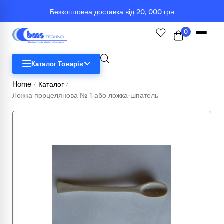
Безкоштовна доставка від 20, 000 грн
0
Каталог Товарів
Home
Каталог
/
/
Ложка порцелянова № 1 або ложка-шпатель
STEM
Біологія
Географія
Комп'ютерна техніка
Меблі
Медичні тренажери та манекени