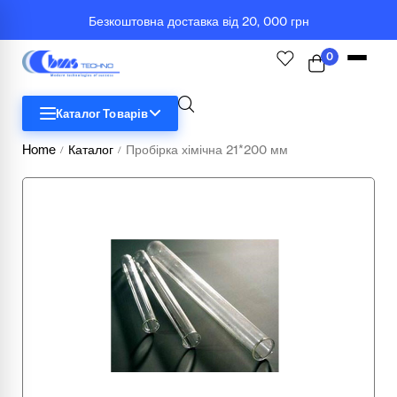
Безкоштовна доставка від 20, 000 грн
0
Каталог Товарів
Home
Каталог
Пробірка хімічна 21*200 мм
/
/
STEM
Біологія
Географія
Комп'ютерна техніка
Меблі
Медичні тренажери та манекени