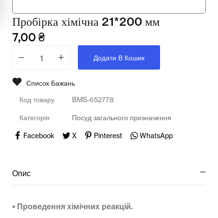
Мультимедійне обладнання
Пробірка хімічна 21*200 мм
Освіта
7,00
₴
Телерадіо обладнання
Додати В Кошик
Фізика
Список Бажань
Хімія
Код товару
BMS-652778
Захист України
Категорія
Посуд загального призначення
Всі товари
Facebook
X
Pinterest
WhatsApp
STEM
Опис
Підкатегорії відсутні.
• Проведення хімічних реакцій.