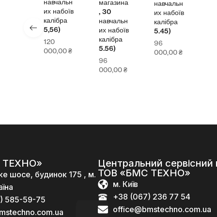
навчальн
магазина
навчальн
их набоїв
, 30
их набоїв
калібра
навчальн
калібра
5,56)
их набоїв
5.45)
калібра
120
96
5.56)
000,00
₴
000,00
₴
96
000,00
₴
 ТЕХНО»
Центральний сервісний 
ТОВ «БМС ТЕХНО»
ке шосе, будинок 175 , м.
м. Київ
аїна
+38 (067) 236 77 54
) 585-59-75
office@bmstechno.com.ua
mstechno.com.ua