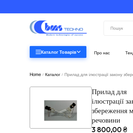
Каталог Товарів
Про нас
Тен
STEM
STEM
Home
Каталог
Прилад для ілюстрації закону збе
/
/
Біологія
Прилад для
Підкатегорії відсутні.
Географія
ілюстрації з
збереження 
Комп'ютерна техніка
речовини
Меблі
3 800,00
₴