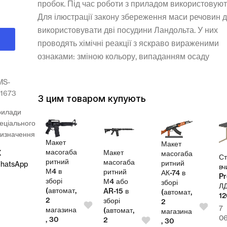
пробок. Під час роботи з приладом використовуют
Для ілюстрації закону збереження маси речовин 
використовувати дві посудини Ландольта. У них
проводять хімічні реакції з яскраво вираженими
ознаками: зміною кольору, випаданням осаду
MS-
21673
З цим товаром купують
рилади
еціального
изначення
Макет
Макет
масогаба
Макет
X
масогаба
л
Ст
ритний
масогаба
ритний
hatsApp
теля
вч
М4 в
ритний
АК-74 в
Pr
зборі
М4 або
зборі
СП
Л
(автомат,
AR-15 в
(автомат,
00
1
2
зборі
2
7
магазина
(автомат,
магазина
4,00
₴
0
, 30
2
, 30