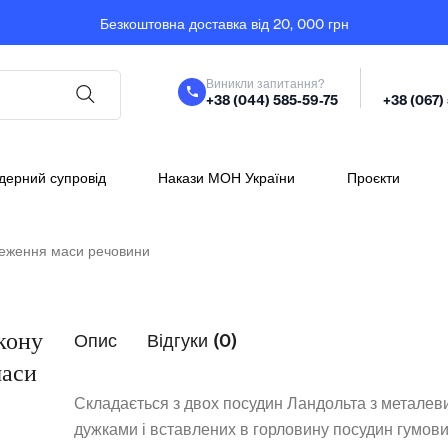
Безкоштовна доставка від 20, 000 грн
Виникли запитання?
+38 (044) 585-59-75
+38 (067)
дерний супровід
Накази МОН України
Проєкти
реження маси речовини
акону
Опис
Відгуки (0)
маси
Складається з двох посудин Ландольта з метале
дужками і вставлених в горловину посудин гумов