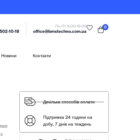
Пн-Пт 8:00-19:00
0
office@bmstechno.com.ua
 502-10-18
Новини
Контакти
Декілька способів оплати
Підтримка 24 години на
добу, 7 днів на тиждень
вими
их