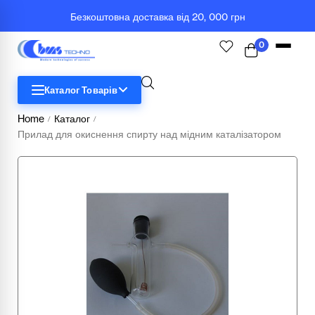
Безкоштовна доставка від 20, 000 грн
0
Каталог Товарів
Home
Каталог
/
/
Прилад для окиснення спирту над мідним каталізатором
STEM
Біологія
Географія
Комп'ютерна техніка
Меблі
Медичні тренажери та манекени