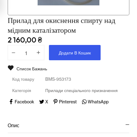
Мультимедійне обладнання
Освіта
Прилад для окиснення спирту над
Телерадіо обладнання
мідним каталізатором
2 160,00
₴
Фізика
Додати В Кошик
Хімія
Захист України
Список Бажань
Код товару
BMS-953173
Всі товари
Категорія
Прилади спеціального призначення
STEM
Facebook
X
Pinterest
WhatsApp
Підкатегорії відсутні.
Опис