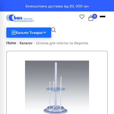
Безкоштовна доставка від 20, 000 грн
0
Каталог Товарів
Home
Каталог
Штатив для піпеток та бюреток
/
/
STEM
Біологія
Географія
Комп'ютерна техніка
Меблі
Медичні тренажери та манекени