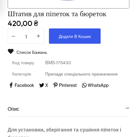
Мультимедійне обладнання
Штатив для піпеток та бюреток
Освіта
420,00
₴
Телерадіо обладнання
Додати В Кошик
Фізика
Список Бажань
Хімія
Код товару
BMS-175430
Захист України
Категорія
Прилади спеціального призначення
Всі товари
Facebook
X
Pinterest
WhatsApp
STEM
Опис
Підкатегорії відсутні.
Для установки, зберігання та сушіння піпеток і