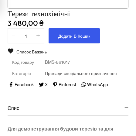
Мультимедійне обладнання
Терези технохімічні
Освіта
3 480,00
₴
Телерадіо обладнання
Додати В Кошик
Фізика
Список Бажань
Хімія
Код товару
BMS-861617
Захист України
Категорія
Прилади спеціального призначення
Всі товари
Facebook
X
Pinterest
WhatsApp
STEM
Опис
Підкатегорії відсутні.
Для демонстрування будови терезів та для