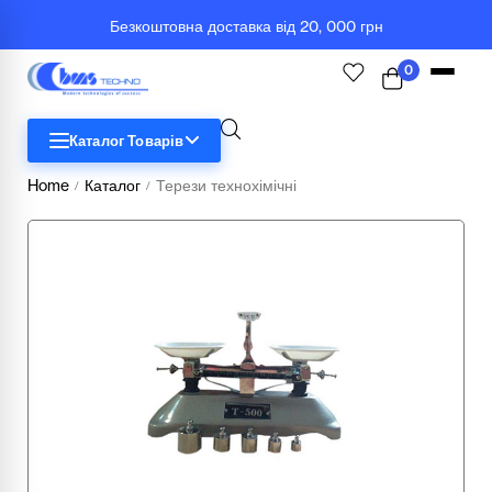
Безкоштовна доставка від 20, 000 грн
0
Каталог Товарів
Home
Каталог
Терези технохімічні
/
/
STEM
Біологія
Географія
Комп'ютерна техніка
Меблі
Медичні тренажери та манекени