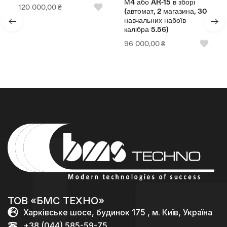
М4 або AR-15 в зборі
120 000,00
₴
(автомат, 2 магазина, 30
навчальних набоїв
калібра 5.56)
96 000,00
₴
ТОВ «БМС ТЕХНО»
Харківське шосе, будинок 175 , м. Київ, Україна
+38 (044) 585-59-75