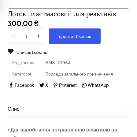
Мультимедійне обладнання
Лоток пластмасовий для реактивів
Освіта
300,00
₴
Телерадіо обладнання
Додати В Кошик
Фізика
Список Бажань
Хімія
Код товару
BMS-101964
Захист України
Категорія
Прилади загального призначення
Всі товари
Facebook
X
Pinterest
WhatsApp
STEM
Опис
Підкатегорії відсутні.
•
Для запобігання потраплянню реактивів на