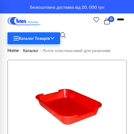
Безкоштовна доставка від 20, 000 грн
0
Каталог Товарів
Home
Каталог
Лоток пластмасовий для реактивів
/
/
STEM
Біологія
Географія
Комп'ютерна техніка
Меблі
Медичні тренажери та манекени