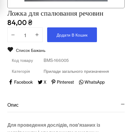
Мультимедійне обладнання
Ложка для спалювання речовин
Освіта
84,00
₴
Телерадіо обладнання
Додати В Кошик
Фізика
Список Бажань
Хімія
Код товару
BMS-166005
Захист України
Категорія
Прилади загального призначення
Всі товари
Facebook
X
Pinterest
WhatsApp
STEM
Опис
Підкатегорії відсутні.
Для проведення дослідів, пов’язаних із