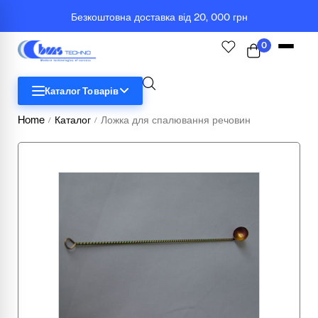
Безкоштовна доставка від 20, 000 грн
0
Каталог Товарів
Home
Каталог
Ложка для спалювання речовин
/
/
STEM
Біологія
Географія
Комп'ютерна техніка
Меблі
Медичні тренажери та манекени