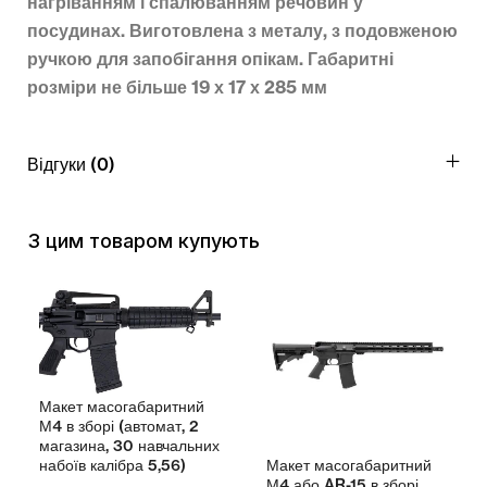
нагріванням і спалюванням речовин у
посудинах. Виготовлена з металу, з подовженою
ручкою для запобігання опікам. Габаритні
розміри не більше 19 х 17 х 285 мм
Відгуки (0)
З цим товаром купують
Макет масогабаритний
М4 в зборі (автомат, 2
магазина, 30 навчальних
Макет масогабаритний
набоїв калібра 5,56)
М4 або AR-15 в зборі