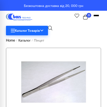
Безкоштовна доставка від 20, 000 грн
0
Каталог Товарів
Home
Каталог
Пінцет
/
/
STEM
Біологія
Географія
Комп'ютерна техніка
Меблі
Медичні тренажери та манекени