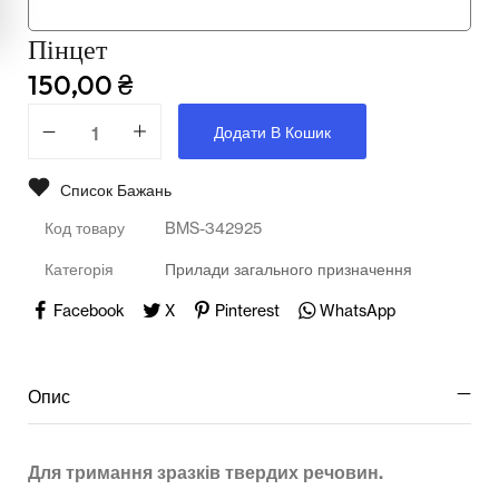
Мультимедійне обладнання
Пінцет
Освіта
150,00
₴
Телерадіо обладнання
Додати В Кошик
Фізика
Список Бажань
Хімія
Код товару
BMS-342925
Захист України
Категорія
Прилади загального призначення
Всі товари
Facebook
X
Pinterest
WhatsApp
STEM
Опис
Підкатегорії відсутні.
Для тримання зразків твердих речовин.