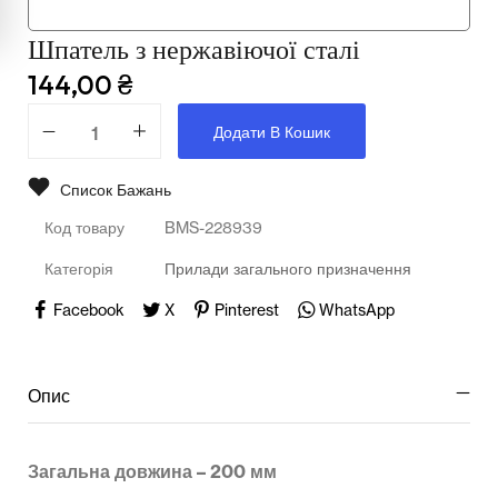
Шпатель з нержавіючої сталі
Освіта
144,00
₴
Телерадіо обладнання
Додати В Кошик
Фізика
Список Бажань
Хімія
Код товару
BMS-228939
Захист України
Категорія
Прилади загального призначення
Всі товари
Facebook
X
Pinterest
WhatsApp
STEM
Опис
Підкатегорії відсутні.
Загальна довжина – 200 мм