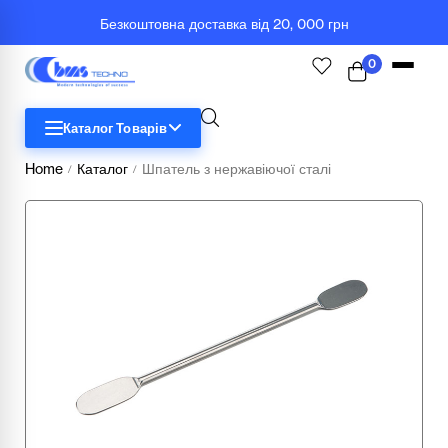
Безкоштовна доставка від 20, 000 грн
0
Каталог Товарів
Home
Каталог
Шпатель з нержавіючої сталі
/
/
STEM
Біологія
Географія
Комп'ютерна техніка
Меблі
Медичні тренажери та манекени
Мультимедійне обладнання